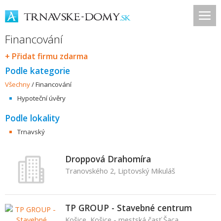
Financování
+ Přidat firmu zdarma
Podle kategorie
Všechny
/
Financování
Hypoteční úvěry
Podle lokality
Trnavský
Droppová Drahomíra
Tranovského 2, Liptovský Mikuláš
TP GROUP - Stavebné centrum
Košice, Košice - mestská časť Šaca