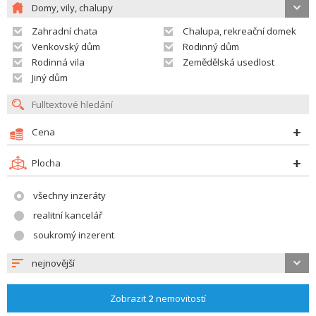
Domy, vily, chalupy
Zahradní chata
Chalupa, rekreační domek
Venkovský dům
Rodinný dům
Rodinná vila
Zemědělská usedlost
Jiný dům
Cena
Plocha
všechny inzeráty
realitní kancelář
soukromý inzerent
nejnovější
Zobrazit
2
nemovitostí