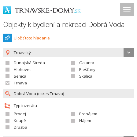
Objekty k bydlení a rekreaci Dobrá Voda
Uložiť toto hladanie
Trnavský
Dunajská Streda
Galanta
Hlohovec
Piešťany
Senica
Skalica
Trnava
Typ inzerátu
Prodej
Pronájem
Koupě
Nájem
Dražba