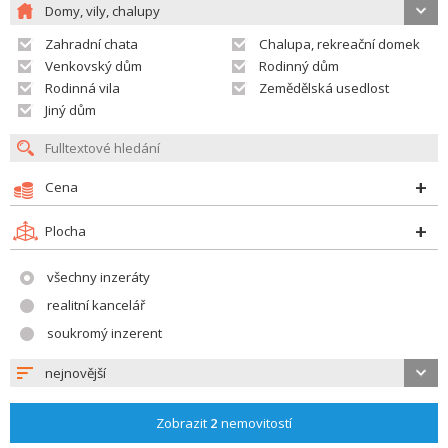
Domy, vily, chalupy
Zahradní chata
Chalupa, rekreační domek
Venkovský dům
Rodinný dům
Rodinná vila
Zemědělská usedlost
Jiný dům
Cena
Plocha
všechny inzeráty
realitní kancelář
soukromý inzerent
nejnovější
Zobrazit
2
nemovitostí