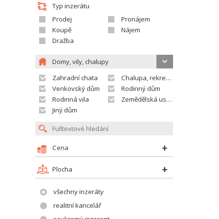
Typ inzerátu
Prodej
Pronájem
Koupě
Nájem
Dražba
Domy, vily, chalupy
Zahradní chata
Chalupa, rekreační domek
Venkovský dům
Rodinný dům
Rodinná vila
Zemědělská usedlost
Jiný dům
Cena
Plocha
všechny inzeráty
realitní kancelář