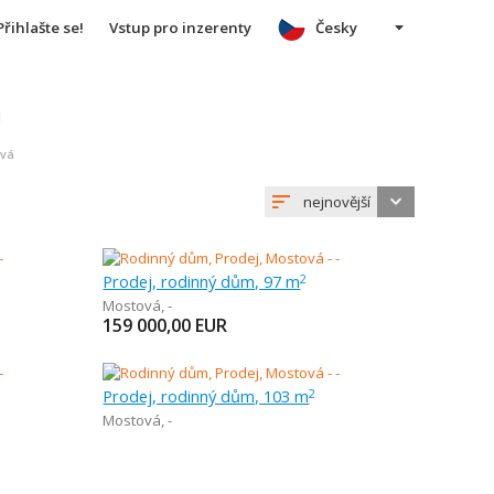
Přihlašte se!
Vstup pro inzerenty
Česky
u
ová
nejnovější
Prodej, rodinný dům, 97 m
2
Mostová
,
-
159 000,00
EUR
Prodej, rodinný dům, 103 m
2
Mostová
,
-