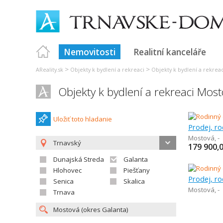
Nemovitosti
Realitní kanceláře
>
>
AReality.sk
Objekty k bydlení a rekreaci
Objekty k bydlení a rekreac
Objekty k bydlení a rekreaci Mos
Uložiť toto hladanie
Prodej, r
Mostová
,
-
Trnavský
179 900,
Dunajská Streda
Galanta
Hlohovec
Piešťany
Prodej, r
Senica
Skalica
Mostová
,
-
Trnava