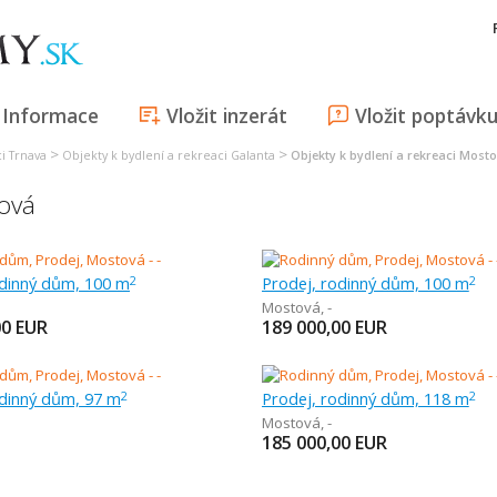
Informace
Vložit inzerát
Vložit poptávk
>
>
i Trnava
Objekty k bydlení a rekreaci Galanta
Objekty k bydlení a rekreaci Most
tová
odinný dům, 100 m
Prodej, rodinný dům, 100 m
2
2
Mostová
,
-
00
EUR
189 000,00
EUR
odinný dům, 97 m
Prodej, rodinný dům, 118 m
2
2
Mostová
,
-
185 000,00
EUR