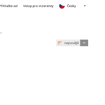
Přihlašte se!
Vstup pro inzerenty
Česky
u
vé
nejnovější