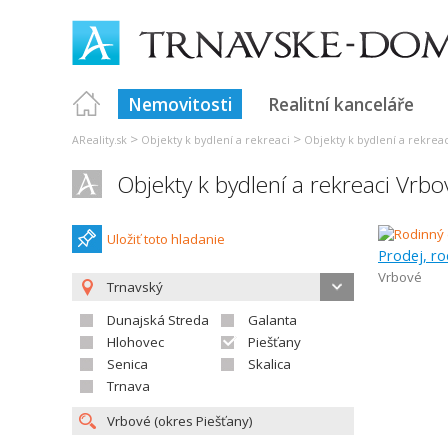
Nemovitosti
Realitní kanceláře
>
>
AReality.sk
Objekty k bydlení a rekreaci
Objekty k bydlení a rekreac
Objekty k bydlení a rekreaci Vrbo
Uložiť toto hladanie
Prodej, r
Vrbové
Trnavský
Dunajská Streda
Galanta
Hlohovec
Piešťany
Senica
Skalica
Trnava