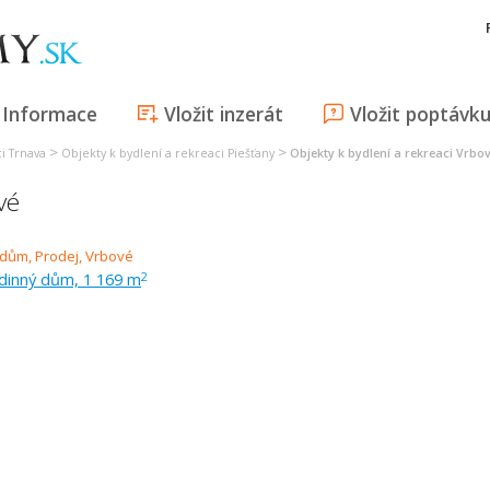
Informace
Vložit inzerát
Vložit poptávk
>
>
i Trnava
Objekty k bydlení a rekreaci Piešťany
Objekty k bydlení a rekreaci Vrbo
vé
odinný dům, 1 169 m
2