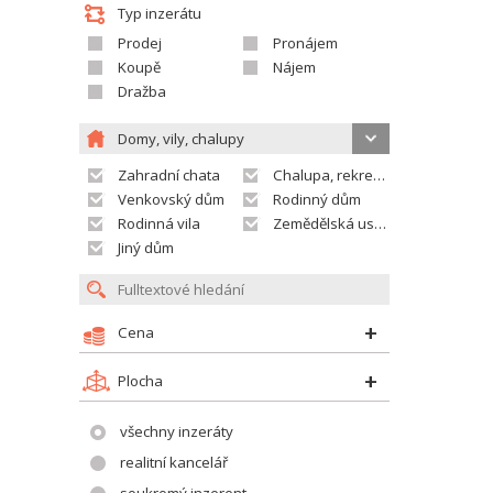
Typ inzerátu
Prodej
Pronájem
Koupě
Nájem
Dražba
Domy, vily, chalupy
Zahradní chata
Chalupa, rekreační domek
Venkovský dům
Rodinný dům
Rodinná vila
Zemědělská usedlost
Jiný dům
Cena
Plocha
všechny inzeráty
realitní kancelář