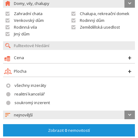
Domy, vily, chalupy
Zahradní chata
Chalupa, rekreační domek
Venkovský dům
Rodinný dům
Rodinná vila
Zemědělská usedlost
Jiný dům
Cena
Plocha
všechny inzeráty
realitní kancelář
soukromý inzerent
nejnovější
Zobrazit
0
nemovitostí