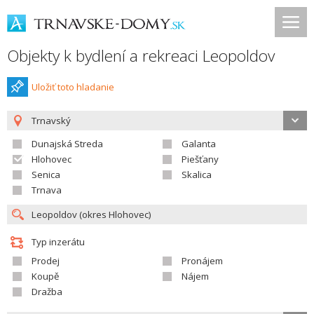
Objekty k bydlení a rekreaci Leopoldov
Uložiť toto hladanie
Trnavský
Dunajská Streda
Galanta
Hlohovec
Piešťany
Senica
Skalica
Trnava
Typ inzerátu
Prodej
Pronájem
Koupě
Nájem
Dražba