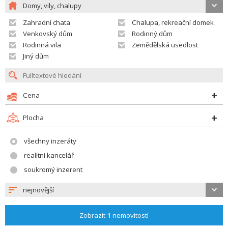
Domy, vily, chalupy
Zahradní chata
Chalupa, rekreační domek
Venkovský dům
Rodinný dům
Rodinná vila
Zemědělská usedlost
Jiný dům
Cena
Plocha
všechny inzeráty
realitní kancelář
soukromý inzerent
nejnovější
Zobrazit
1
nemovitostí