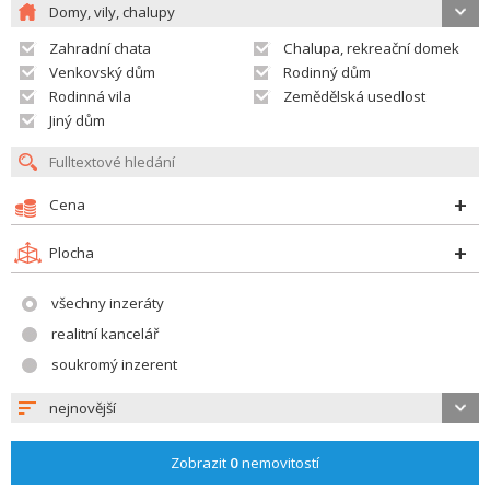
Domy, vily, chalupy
Zahradní chata
Chalupa, rekreační domek
Venkovský dům
Rodinný dům
Rodinná vila
Zemědělská usedlost
Jiný dům
Cena
Plocha
všechny inzeráty
realitní kancelář
soukromý inzerent
nejnovější
Zobrazit
0
nemovitostí