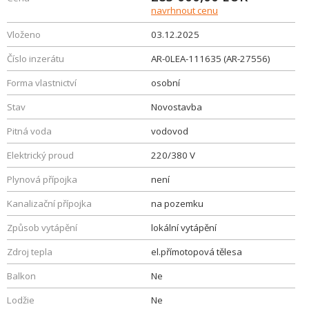
navrhnout cenu
Vloženo
03.12.2025
Číslo inzerátu
AR-0LEA-111635 (AR-27556)
Forma vlastnictví
osobní
Stav
Novostavba
Pitná voda
vodovod
Elektrický proud
220/380 V
Plynová přípojka
není
Kanalizační přípojka
na pozemku
Způsob vytápění
lokální vytápění
Zdroj tepla
el.přímotopová tělesa
Balkon
Ne
Lodžie
Ne