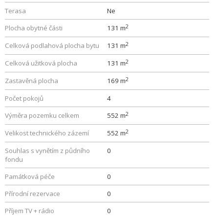
Terasa
Ne
2
Plocha obytné části
131 m
2
Celková podlahová plocha bytu
131 m
2
Celková užitková plocha
131 m
2
Zastavěná plocha
169 m
Počet pokojů
4
2
Výměra pozemku celkem
552 m
2
Velikost technického zázemí
552 m
Souhlas s vynětím z půdního
0
fondu
Památková péče
0
Přírodní rezervace
0
Příjem TV + rádio
0