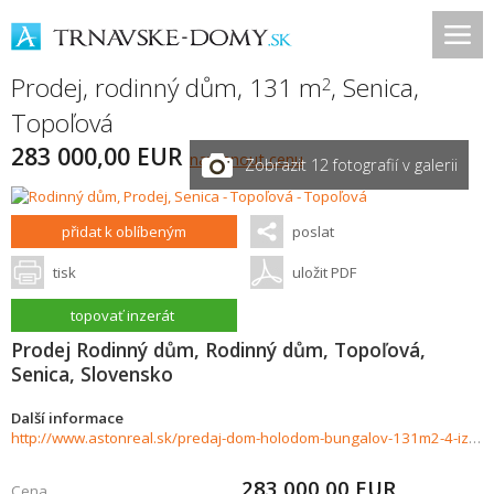
Prodej, rodinný dům, 131 m
,
Senica
,
2
Topoľová
283 000,00 EUR
navrhnout cenu
Zobrazit 12 fotografií v galerii
přidat k oblíbeným
poslat
tisk
uložit PDF
topovať inzerát
Prodej Rodinný dům, Rodinný dům, Topoľová,
Senica, Slovensko
Další informace
http://www.astonreal.sk/predaj-dom-holodom-bungalov-131m2-4-izby-senica-topolova-695983
283 000,00
EUR
Cena