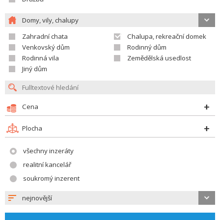
Domy, vily, chalupy
Zahradní chata
Chalupa, rekreační domek
Venkovský dům
Rodinný dům
Rodinná vila
Zemědělská usedlost
Jiný dům
Cena
Plocha
všechny inzeráty
realitní kancelář
soukromý inzerent
nejnovější