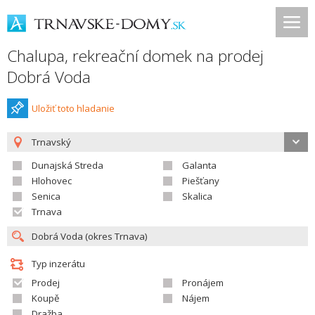
Chalupa, rekreační domek na prodej
Dobrá Voda
Uložiť toto hladanie
Trnavský
Dunajská Streda
Galanta
Hlohovec
Piešťany
Senica
Skalica
Trnava
Typ inzerátu
Prodej
Pronájem
Koupě
Nájem
Dražba