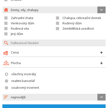
Domy, vily, chalupy
Zahradní chata
Chalupa, rekreační domek
Venkovský dům
Rodinný dům
Rodinná vila
Zemědělská usedlost
Jiný dům
Cena
Plocha
všechny inzeráty
realitní kancelář
soukromý inzerent
nejnovější