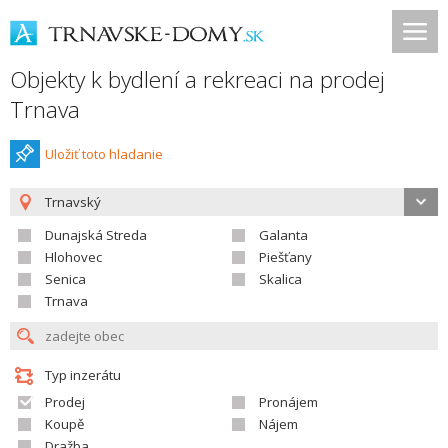
Objekty k bydlení a rekreaci na prodej
Trnava
Uložiť toto hladanie
Trnavský
Dunajská Streda
Galanta
Hlohovec
Piešťany
Senica
Skalica
Trnava
Typ inzerátu
Prodej
Pronájem
Koupě
Nájem
Dražba