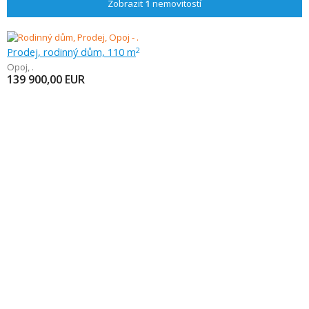
Zobrazit
1
nemovitostí
Prodej, rodinný dům, 110 m
2
Opoj
,
.
139 900,00
EUR