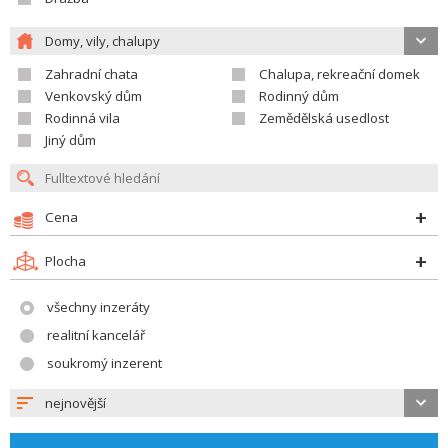
Domy, vily, chalupy
Zahradní chata
Chalupa, rekreační domek
Venkovský dům
Rodinný dům
Rodinná vila
Zemědělská usedlost
Jiný dům
Cena
Plocha
všechny inzeráty
realitní kancelář
soukromý inzerent
nejnovější