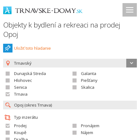
Objekty k bydlení a rekreaci na prodej
Opoj
Uložiť toto hladanie
Trnavský
Dunajská Streda
Galanta
Hlohovec
Piešťany
Senica
Skalica
Trnava
Typ inzerátu
Prodej
Pronájem
Koupě
Nájem
Dražba