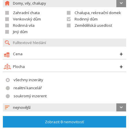
Domy, vily, chalupy
Zahradní chata
Chalupa, rekreační domek
Venkovský dům
Rodinný dům
Rodinná vila
Zemědělská usedlost
Jiný dům
Cena
Plocha
všechny inzeráty
realitní kancelář
soukromý inzerent
nejnovější
Zobrazit
0
nemovitostí