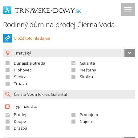
Rodinný dům na prodej Čierna Voda
Uložiť toto hladanie
Trnavský
Dunajská Streda
Galanta
Hlohovec
Piešťany
Senica
Skalica
Trnava
Typ inzerátu
Prodej
Pronájem
Koupě
Nájem
Dražba