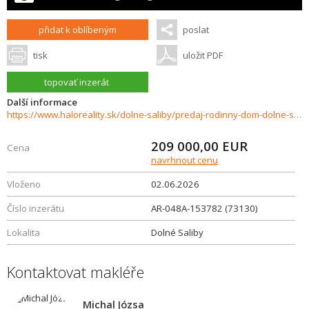
přidat k oblíbeným
poslat
tisk
uložit PDF
topovať inzerát
Další informace
https://www.haloreality.sk/dolne-saliby/predaj-rodinny-dom-dolne-saliby---znizena-cena---exkluzivne-halo-reality/73130
209 000,00
EUR
Cena
navrhnout cenu
Vloženo
02.06.2026
Číslo inzerátu
AR-048A-153782 (73130)
Lokalita
Dolné Saliby
Kontaktovat makléře
Michal Józsa