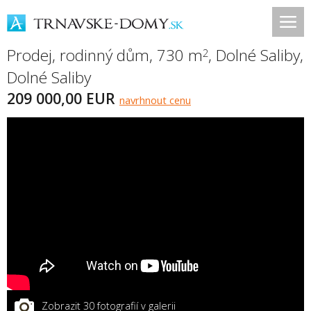
Prodej, rodinný dům, 730 m
,
Dolné Saliby
,
2
Dolné Saliby
209 000,00 EUR
navrhnout cenu
Zobrazit 30 fotografií v galerii