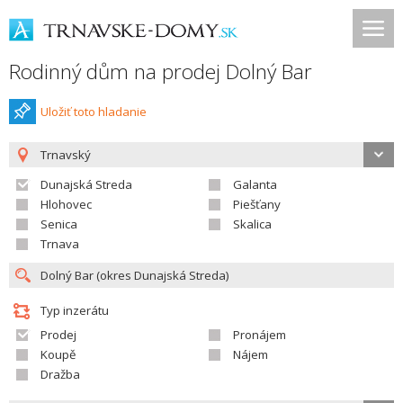
Rodinný dům na prodej Dolný Bar
Uložiť toto hladanie
Trnavský
Dunajská Streda
Galanta
Hlohovec
Piešťany
Senica
Skalica
Trnava
Typ inzerátu
Prodej
Pronájem
Koupě
Nájem
Dražba