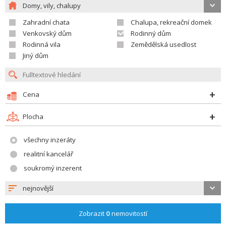
Domy, vily, chalupy
Zahradní chata
Chalupa, rekreační domek
Venkovský dům
Rodinný dům
Rodinná vila
Zemědělská usedlost
Jiný dům
Cena
Plocha
všechny inzeráty
realitní kancelář
soukromý inzerent
nejnovější
Zobrazit
0
nemovitostí