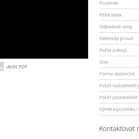
Pozemek
Pitná voda
Odpadové vody
Elektrický proud
Počet pokojů
Stav
uložit PDF
Forma vlastnictví
Počet nadzemních 
Počet podzemních 
Výměra pozemku c
Kontaktovat 