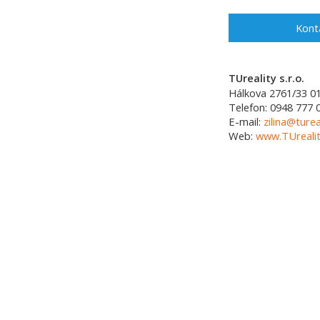
Kont
TUreality s.r.o.
Hálkova 2761/33
0
Telefon:
0948 777 
E-mail:
zilina@turea
Web:
www.TUrealit