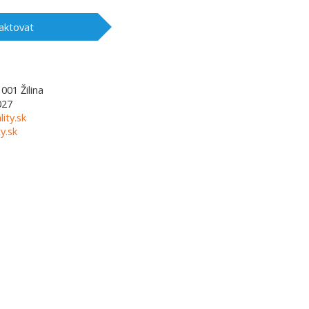
aktovat
1001
Žilina
027
lity.sk
y.sk