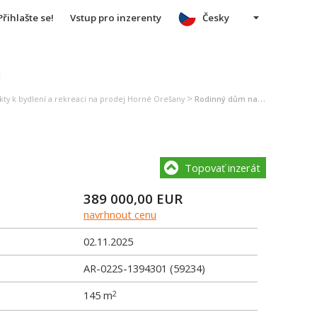
Přihlašte se!
Vstup pro inzerenty
Česky
u
>
kty k bydlení a rekreaci na prodej Horné Orešany
Rodinný dům na prodej Horné Orešany
Topovať inzerát
389 000,00
EUR
navrhnout cenu
02.11.2025
AR-022S-1394301 (59234)
145 m
2