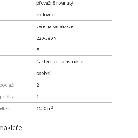
převážně rovinatý
vodovod
veřejná kanalizace
220/380 V
5
Částečná rekonstrukce
osobní
podlaží
2
podlaží
1
elkem
1530 m
2
makléře