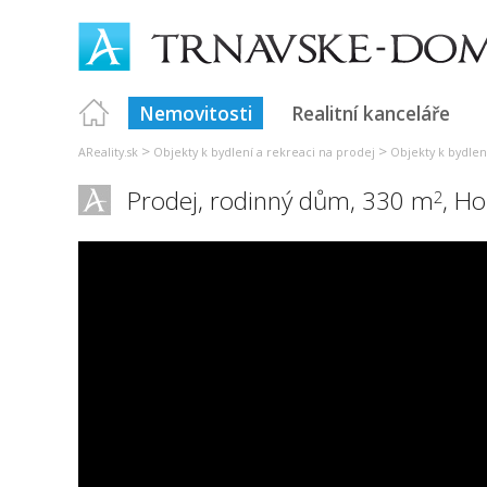
Nemovitosti
Realitní kanceláře
>
>
AReality.sk
Objekty k bydlení a rekreaci na prodej
Objekty k bydlen
Prodej, rodinný dům, 330 m
,
Ho
2