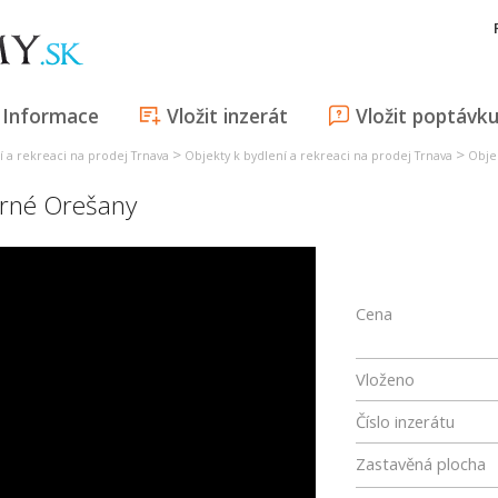
Informace
Vložit inzerát
Vložit poptávk
>
>
í a rekreaci na prodej Trnava
Objekty k bydlení a rekreaci na prodej Trnava
Obje
rné Orešany
Cena
Vloženo
Číslo inzerátu
Zastavěná plocha