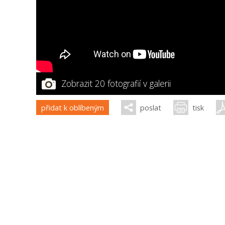
Zobrazit 20 fotografií v galerii
přidat k oblíbeným
poslat
tisk