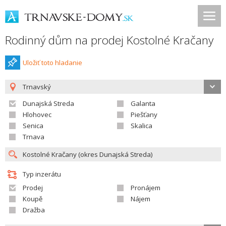
Rodinný dům na prodej Kostolné Kračany
Uložiť toto hladanie
Trnavský
Dunajská Streda
Galanta
Hlohovec
Piešťany
Senica
Skalica
Trnava
Typ inzerátu
Prodej
Pronájem
Koupě
Nájem
Dražba