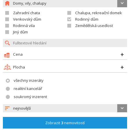
Domy, vily, chalupy
Zahradní chata
Chalupa, rekreační domek
Venkovský dům
Rodinný dům
Rodinná vila
Zemědělská usedlost
Jiný dům
Cena
Plocha
všechny inzeráty
realitní kancelář
soukromý inzerent
nejnovější
Zobrazit
3
nemovitostí