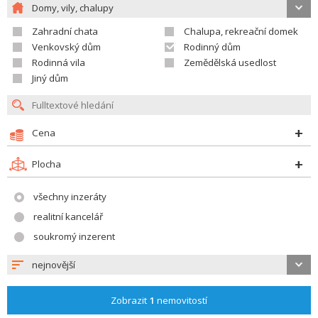
Domy, vily, chalupy
Zahradní chata
Chalupa, rekreační domek
Venkovský dům
Rodinný dům
Rodinná vila
Zemědělská usedlost
Jiný dům
Cena
Plocha
všechny inzeráty
realitní kancelář
soukromý inzerent
nejnovější
Zobrazit
1
nemovitostí