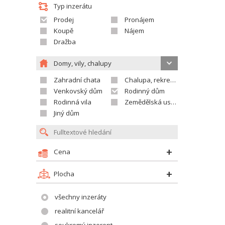
Typ inzerátu
Prodej
Pronájem
Koupě
Nájem
Dražba
Domy, vily, chalupy
Zahradní chata
Chalupa, rekreační domek
Venkovský dům
Rodinný dům
Rodinná vila
Zemědělská usedlost
Jiný dům
Cena
Plocha
všechny inzeráty
realitní kancelář