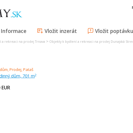
Informace
Vložit inzerát
Vložit poptávk
>
í a rekreaci na prodej Trnava
Objekty k bydlení a rekreaci na prodej Dunajská Stre
odinný dům, 701 m
2
0
EUR