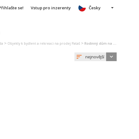
Přihlašte se!
Vstup pro inzerenty
Česky
u
>
>
da
Objekty k bydlení a rekreaci na prodej Pataš
Rodinný dům na prodej Pataš
nejnovější