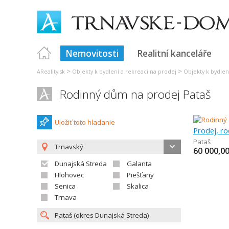
Nemovitosti
Realitní kanceláře
>
>
AReality.sk
Objekty k bydlení a rekreaci na prodej
Objekty k bydlen
Rodinný dům na prodej Pataš
Uložiť toto hladanie
Prodej, r
Pataš
Trnavský
60 000,0
Dunajská Streda
Galanta
Hlohovec
Piešťany
Senica
Skalica
Trnava