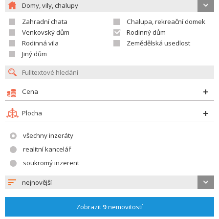
Domy, vily, chalupy
Zahradní chata
Chalupa, rekreační domek
Venkovský dům
Rodinný dům
Rodinná vila
Zemědělská usedlost
Jiný dům
Cena
Plocha
všechny inzeráty
realitní kancelář
soukromý inzerent
nejnovější
Zobrazit
9
nemovitostí