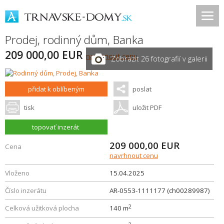
Prodej, rodinný dům,
Banka
209 000,00 EUR
navrhnout cenu
Zobrazit 26 fotografií v galerii
přidat k oblíbeným
poslat
tisk
uložit PDF
topovať inzerát
209 000,00
EUR
Cena
navrhnout cenu
Vloženo
15.04.2025
Číslo inzerátu
AR-0553-1111177 (ch00289987)
2
Celková užitková plocha
140 m