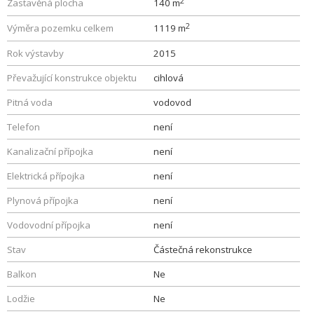
2
Zastavěná plocha
140 m
2
Výměra pozemku celkem
1119 m
Rok výstavby
2015
Převažující konstrukce objektu
cihlová
Pitná voda
vodovod
Telefon
není
Kanalizační přípojka
není
Elektrická přípojka
není
Plynová přípojka
není
Vodovodní přípojka
není
Stav
Částečná rekonstrukce
Balkon
Ne
Lodžie
Ne