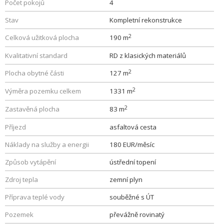
Počet pokojů
4
Stav
Kompletní rekonstrukce
2
Celková užitková plocha
190 m
Kvalitativní standard
RD z klasických materiálů
2
Plocha obytné části
127 m
2
Výměra pozemku celkem
1331 m
2
Zastavěná plocha
83 m
Příjezd
asfaltová cesta
Náklady na služby a energii
180 EUR/měsíc
Způsob vytápění
ústřední topení
Zdroj tepla
zemní plyn
Příprava teplé vody
souběžné s ÚT
Pozemek
převážně rovinatý