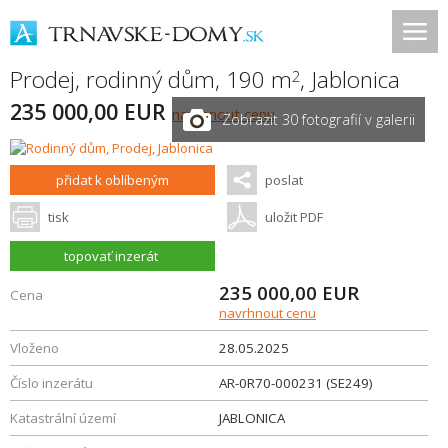
Prodej, rodinný dům, 190 m
,
Jablonica
2
235 000,00 EUR
navrhnout cenu
Zobrazit 30 fotografií v galerii
přidat k oblíbeným
poslat
tisk
uložit PDF
topovať inzerát
235 000,00
EUR
Cena
navrhnout cenu
Vloženo
28.05.2025
Číslo inzerátu
AR-0R70-000231 (SE249)
Katastrální území
JABLONICA