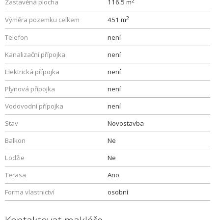
2
Zastavěná plocha
116.5 m
2
Výměra pozemku celkem
451 m
Telefon
není
Kanalizační přípojka
není
Elektrická přípojka
není
Plynová přípojka
není
Vodovodní přípojka
není
Stav
Novostavba
Balkon
Ne
Lodžie
Ne
Terasa
Ano
Forma vlastnictví
osobní