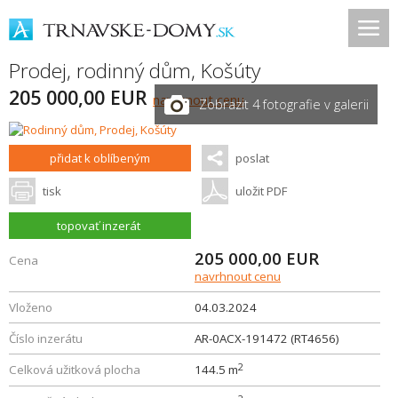
Prodej, rodinný dům,
Košúty
205 000,00 EUR
navrhnout cenu
Zobrazit 4 fotografie v galerii
přidat k oblíbeným
poslat
tisk
uložit PDF
topovať inzerát
205 000,00
EUR
Cena
navrhnout cenu
Vloženo
04.03.2024
Číslo inzerátu
AR-0ACX-191472 (RT4656)
2
Celková užitková plocha
144.5 m