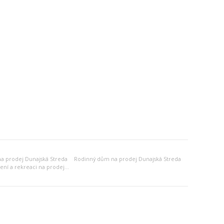
a prodej Dunajská Streda
Rodinný dům na prodej Dunajská Streda
Jiný objekt k bydlení a rekreaci na prodej Dunajská Streda