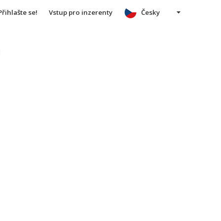
Přihlašte se!
Vstup pro inzerenty
Česky
u