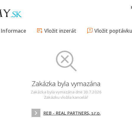
Informace
Vložit inzerát
Vložit poptávk
Zakázka byla vymazána
Zakázka byla vymazána dne 30.7.2026
Zakázku vložila kancelář
REB - REAL PARTNERS, s.r.o.