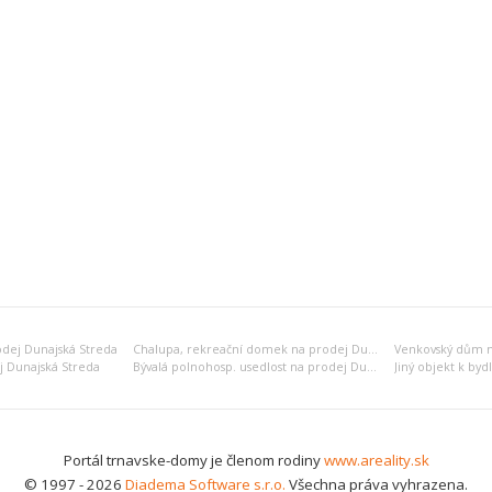
odej Dunajská Streda
Chalupa, rekreační domek na prodej Dunajská Streda
Venkovský dům n
j Dunajská Streda
Bývalá polnohosp. usedlost na prodej Dunajská Streda
Portál trnavske-domy je členom rodiny
www.areality.sk
© 1997 - 2026
Diadema Software s.r.o.
Všechna práva vyhrazena.