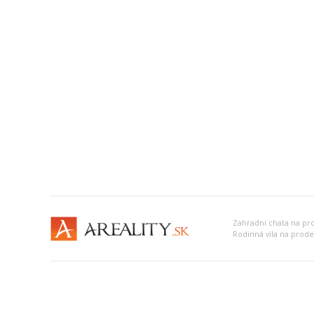
Zahradní chata na pr
Rodinná vila na prode