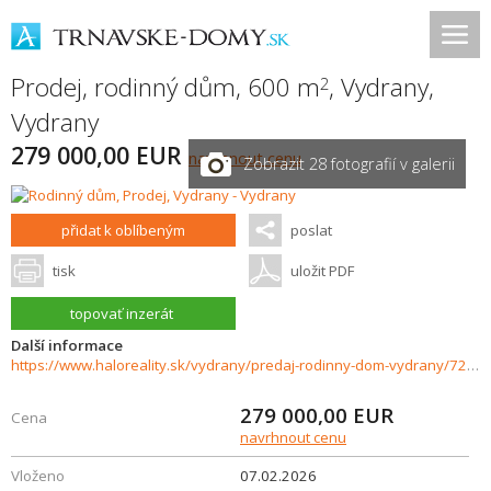
Prodej, rodinný dům, 600 m
,
Vydrany
,
2
Vydrany
279 000,00 EUR
navrhnout cenu
Zobrazit 28 fotografií v galerii
přidat k oblíbeným
poslat
tisk
uložit PDF
topovať inzerát
Další informace
https://www.haloreality.sk/vydrany/predaj-rodinny-dom-vydrany/72093
279 000,00
EUR
Cena
navrhnout cenu
Vloženo
07.02.2026