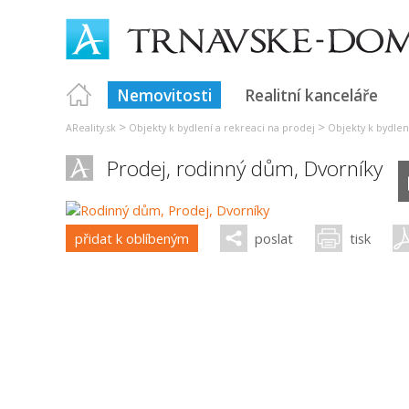
Nemovitosti
Realitní kanceláře
>
>
AReality.sk
Objekty k bydlení a rekreaci na prodej
Objekty k bydlen
Prodej, rodinný dům,
Dvorníky
přidat k oblíbeným
poslat
tisk