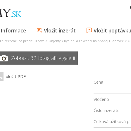
Informace
Vložit inzerát
Vložit poptávk
>
>
í a rekreaci na prodej Trnava
Objekty k bydlení a rekreaci na prodej Hlohovec
Ob
Zobrazit 32 fotografií v galerii
uložit PDF
Cena
Vloženo
Číslo inzerátu
Celková užitková p