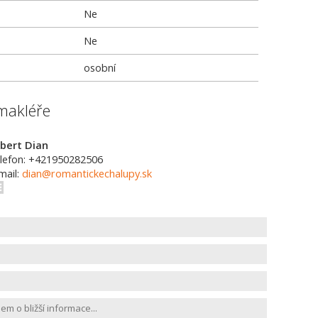
Ne
Ne
osobní
makléře
bert Dian
lefon: +421950282506
mail:
dian@romantickechalupy.sk