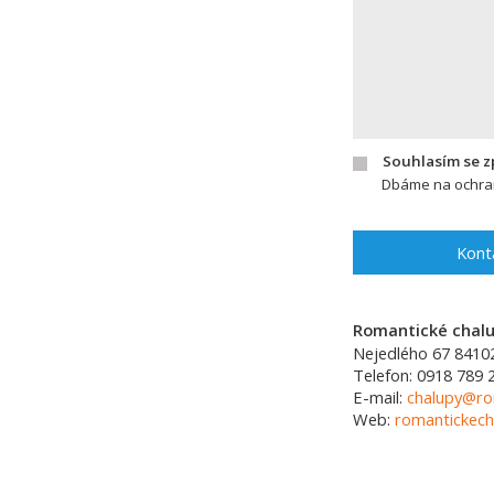
Souhlasím se 
Dbáme na ochran
Kont
Romantické chalup
Nejedlého 67
8410
Telefon:
0918 789 
E-mail:
chalupy@ro
Web:
romantickech