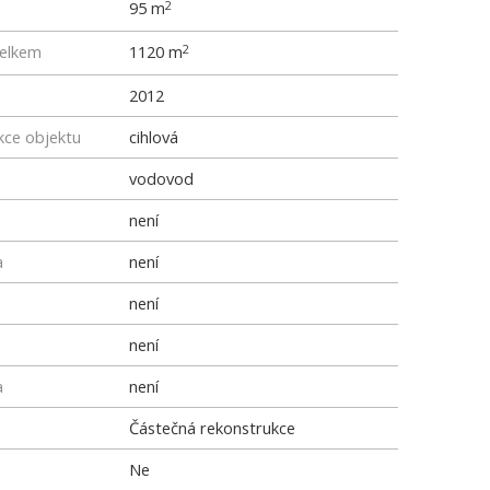
95 m
2
elkem
1120 m
2
2012
kce objektu
cihlová
vodovod
není
a
není
není
není
a
není
Částečná rekonstrukce
Ne