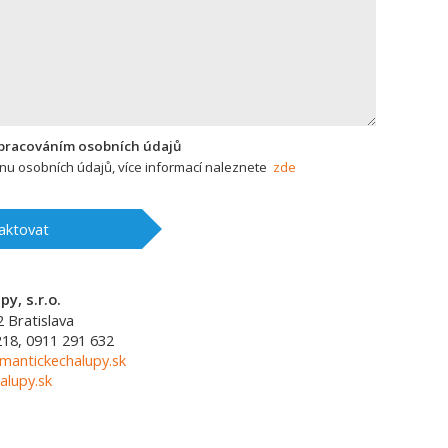
zpracováním osobních údajů
u osobních údajů, více informací naleznete
zde
aktovat
y, s.r.o.
2
Bratislava
218, 0911 291 632
mantickechalupy.sk
alupy.sk