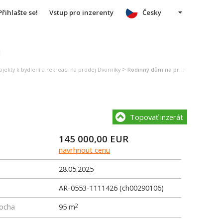
Přihlašte se!
Vstup pro inzerenty
Česky
u
>
jekty k bydlení a rekreaci na prodej Dvorníky
Rodinný dům na prodej Dvorníky
Topovať inzerát
145 000,00
EUR
navrhnout cenu
28.05.2025
AR-0553-1111426 (ch00290106)
locha
95 m
2