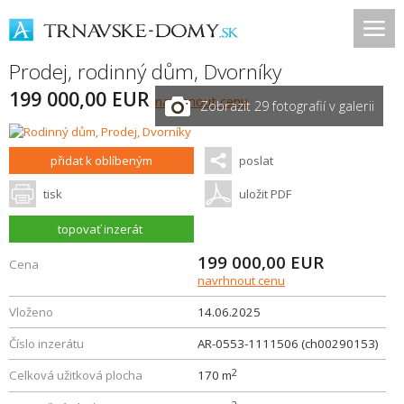
Prodej, rodinný dům,
Dvorníky
199 000,00 EUR
navrhnout cenu
Zobrazit 29 fotografií v galerii
přidat k oblíbeným
poslat
tisk
uložit PDF
topovať inzerát
199 000,00
EUR
Cena
navrhnout cenu
Vloženo
14.06.2025
Číslo inzerátu
AR-0553-1111506 (ch00290153)
2
Celková užitková plocha
170 m