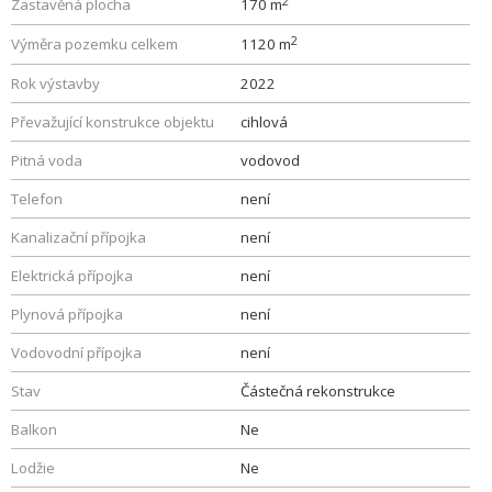
2
Zastavěná plocha
170 m
2
Výměra pozemku celkem
1120 m
Rok výstavby
2022
Převažující konstrukce objektu
cihlová
Pitná voda
vodovod
Telefon
není
Kanalizační přípojka
není
Elektrická přípojka
není
Plynová přípojka
není
Vodovodní přípojka
není
Stav
Částečná rekonstrukce
Balkon
Ne
Lodžie
Ne